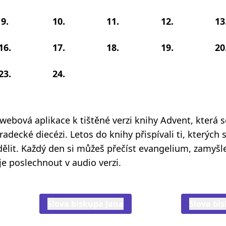
9.
10.
11.
12.
13
16.
17.
18.
19.
20
23.
24.
 webová aplikace k tištěné verzi knihy Advent, která 
adecké diecézi. Letos do knihy přispívali ti, kterých s
odělit. Každý den si můžeš přečíst evangelium, zamyšl
je poslechnout v audio verzi.
Slova biskupa Jana
Slova bi