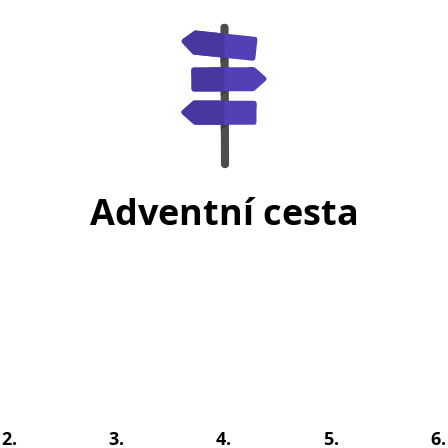
Adventní cesta
2.
3.
4.
5.
6.