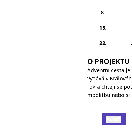
8.
15.
22.
O PROJEKTU
Adventní cesta je
vydává v Královéhr
rok a chtějí se p
modlitbu nebo si 
Autoři