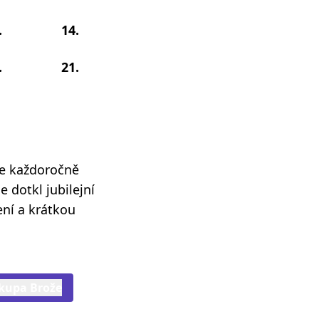
.
14.
.
21.
se každoročně
e dotkl jubilejní
ení a krátkou
skupa Brože