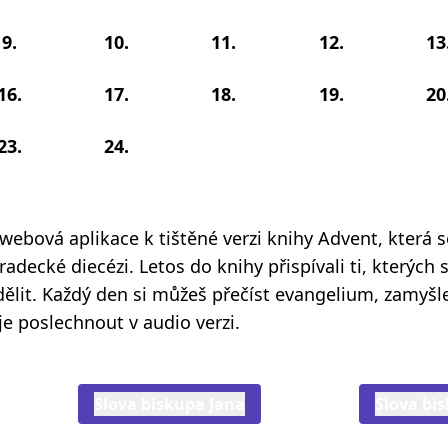
9.
10.
11.
12.
13
16.
17.
18.
19.
20
23.
24.
 webová aplikace k tištěné verzi knihy Advent, která 
adecké diecézi. Letos do knihy přispívali ti, kterých s
odělit. Každý den si můžeš přečíst evangelium, zamyšl
je poslechnout v audio verzi.
Slova biskupa Jana
Slova bi