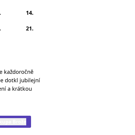
.
14.
.
21.
se každoročně
e dotkl jubilejní
ení a krátkou
skupa Brože