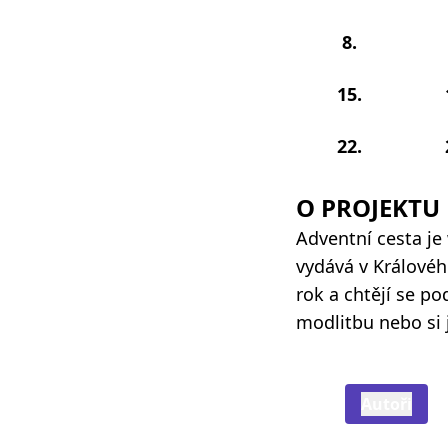
8.
15.
22.
O PROJEKTU
Adventní cesta je
vydává v Královéhr
rok a chtějí se p
modlitbu nebo si 
Autoři