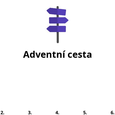
Adventní cesta
2.
3.
4.
5.
6.