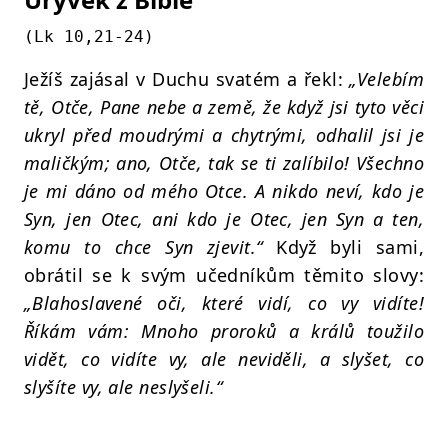
(Lk 10,21-24)
Ježíš zajásal v Duchu svatém a řekl:
„Velebím
tě, Otče, Pane nebe a země, že když jsi tyto věci
ukryl před moudrými a chytrými, odhalil jsi je
maličkým; ano, Otče, tak se ti zalíbilo! Všechno
je mi dáno od mého Otce. A nikdo neví, kdo je
Syn, jen Otec, ani kdo je Otec, jen Syn a ten,
komu to chce Syn zjevit.“
Když byli sami,
obrátil se k svým učedníkům těmito slovy:
„Blahoslavené oči, které vidí, co vy vidíte!
Říkám vám: Mnoho proroků a králů toužilo
vidět, co vidíte vy, ale neviděli, a slyšet, co
slyšíte vy, ale neslyšeli.“