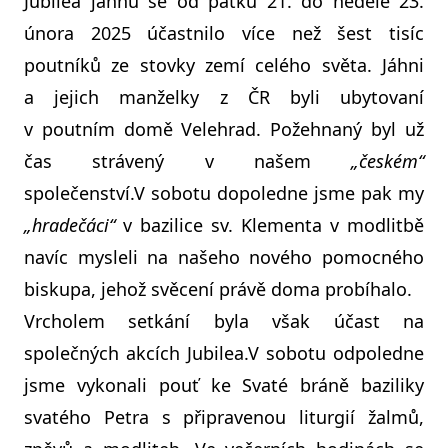
Jubilea jáhnů se od pátku 21. do neděle 23.
února 2025 účastnilo více než šest tisíc
poutníků ze stovky zemí celého světa. Jáhni
a jejich manželky z ČR byli ubytovaní
v poutním domě Velehrad. Požehnaný byl už
čas strávený v našem
„českém“
společenství.V sobotu dopoledne jsme pak my
„hradečáci“
v bazilice sv. Klementa v modlitbě
navíc mysleli na našeho nového pomocného
biskupa, jehož svěcení právě doma probíhalo.
Vrcholem setkání byla však účast na
společných akcích Jubilea.V sobotu odpoledne
jsme vykonali pouť ke Svaté bráně baziliky
svatého Petra s připravenou liturgií žalmů,