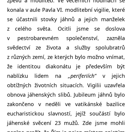
zpěvů a modliteb. Ve večerních hodinách se
konala v aule Pavla VI. modlitební vigilie, které
se účastnili stovky jáhnů a jejich manželek
z celého světa. Ocitli jsme se doslova
v pestrobarevném společenství, zazněla
svědectví ze života a služby spolubratrů
z různých zemí, ze kterých bylo možno vnímat,
že identitou diakonátu je především být
nablízku lidem na
„periferiích“
v jejich
obtížných životních situacích. Vigilii uzavřela
obnova jáhenských slibů. Jubileum jáhnů bylo
zakončeno v neděli ve vatikánské bazilice
eucharistickou slavností, jejíž součástí bylo
jáhenské svěcení 23 mužů. Zde jsme mohli