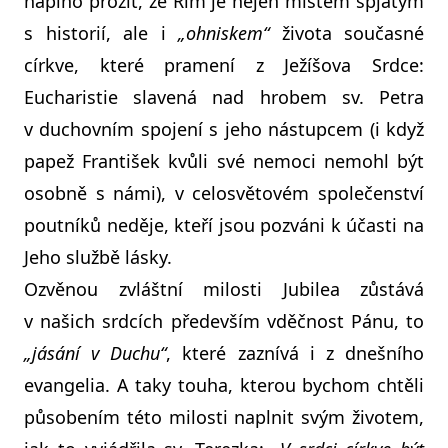
naplno prožít, že Řím je nejen místem spjatým
s historií, ale i
„ohniskem“
života současné
církve, které pramení z Ježíšova Srdce:
Eucharistie slavená nad hrobem sv. Petra
v duchovním spojení s jeho nástupcem (i když
papež František kvůli své nemoci nemohl být
osobně s námi), v celosvětovém společenství
poutníků neděje, kteří jsou pozváni k účasti na
Jeho službě lásky.
Ozvěnou zvláštní milosti Jubilea zůstává
v našich srdcích především vděčnost Pánu, to
„jásání v Duchu“
, které zaznívá i z dnešního
evangelia. A taky touha, kterou bychom chtěli
působením této milosti naplnit svým životem,