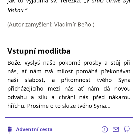
jak to vyjádřila sv. Terezka:
„V srdci církve být
láskou.“
(Autor zamyšlení:
Vladimír Beňo
)
Vstupní modlitba
Bože, vyslyš naše pokorné prosby a stůj při
nás, ať nám tvá milost pomáhá překonávat
naši slabost, a přítomnost tvého Syna
přicházejícího mezi nás ať nám dá novou
odvahu a sílu a chrání nás před nákazou
hříchu. Prosíme o to skrze tvého Syna...
Adventní cesta