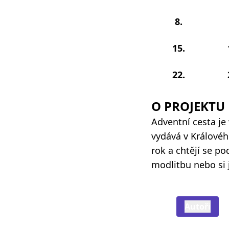
8.
15.
22.
O PROJEKTU
Adventní cesta je
vydává v Královéhr
rok a chtějí se p
modlitbu nebo si 
Autoři