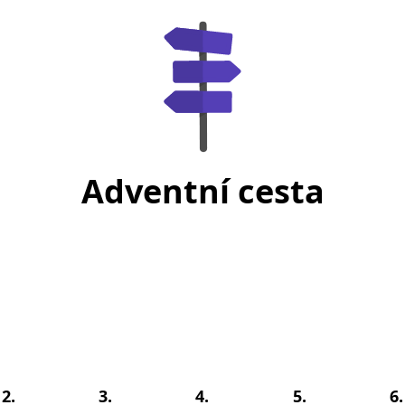
Adventní cesta
2.
3.
4.
5.
6.