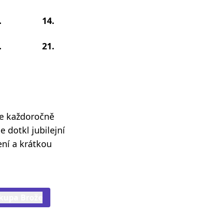
.
14.
.
21.
se každoročně
e dotkl jubilejní
ení a krátkou
skupa Brože