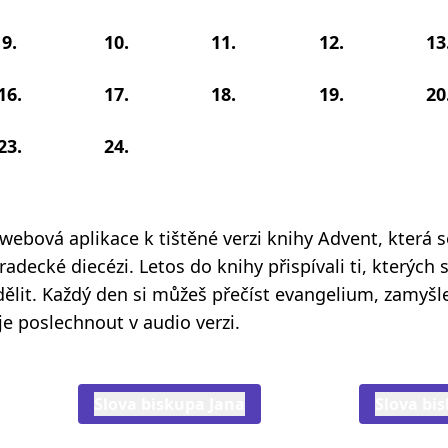
9.
10.
11.
12.
13
16.
17.
18.
19.
20
23.
24.
 webová aplikace k tištěné verzi knihy Advent, která 
adecké diecézi. Letos do knihy přispívali ti, kterých s
odělit. Každý den si můžeš přečíst evangelium, zamyšl
je poslechnout v audio verzi.
Slova biskupa Jana
Slova bi