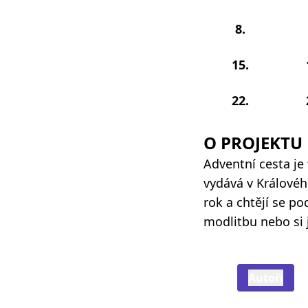
8.
15.
22.
O PROJEKTU
Adventní cesta je
vydává v Královéhr
rok a chtějí se p
modlitbu nebo si 
Autoři