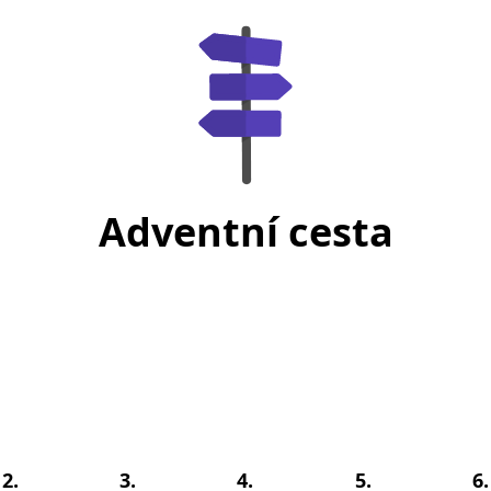
Adventní cesta
2.
3.
4.
5.
6.