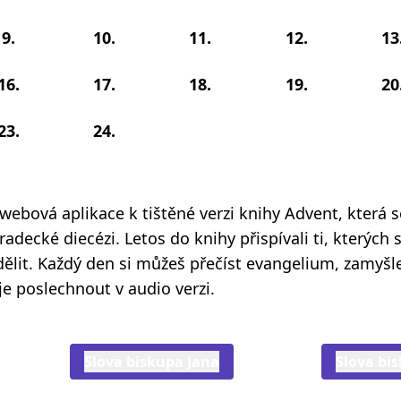
9.
10.
11.
12.
13
16.
17.
18.
19.
20
23.
24.
 webová aplikace k tištěné verzi knihy Advent, která 
adecké diecézi. Letos do knihy přispívali ti, kterých s
odělit. Každý den si můžeš přečíst evangelium, zamyšl
je poslechnout v audio verzi.
Slova biskupa Jana
Slova bi