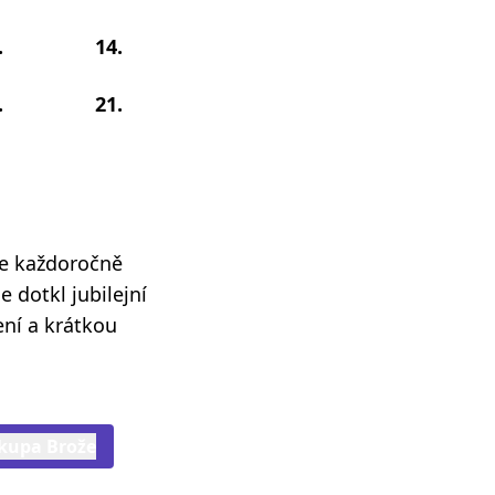
.
14.
.
21.
se každoročně
e dotkl jubilejní
ení a krátkou
skupa Brože