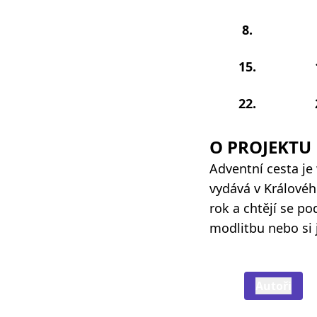
8.
15.
22.
O PROJEKTU
Adventní cesta je
vydává v Královéhr
rok a chtějí se p
modlitbu nebo si 
Autoři