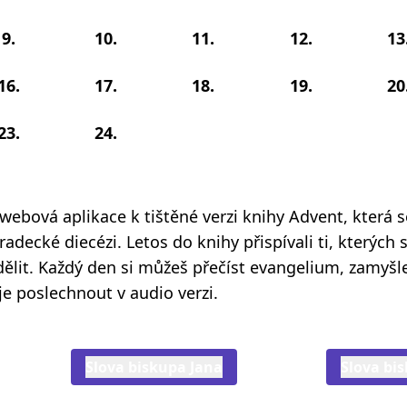
9.
10.
11.
12.
13
16.
17.
18.
19.
20
23.
24.
 webová aplikace k tištěné verzi knihy Advent, která 
adecké diecézi. Letos do knihy přispívali ti, kterých s
odělit. Každý den si můžeš přečíst evangelium, zamyšl
je poslechnout v audio verzi.
Slova biskupa Jana
Slova bi