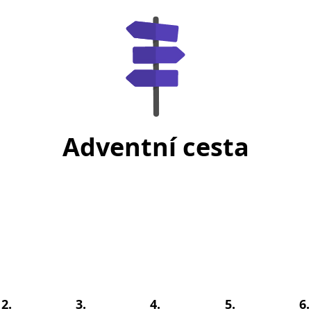
Adventní cesta
2.
3.
4.
5.
6.