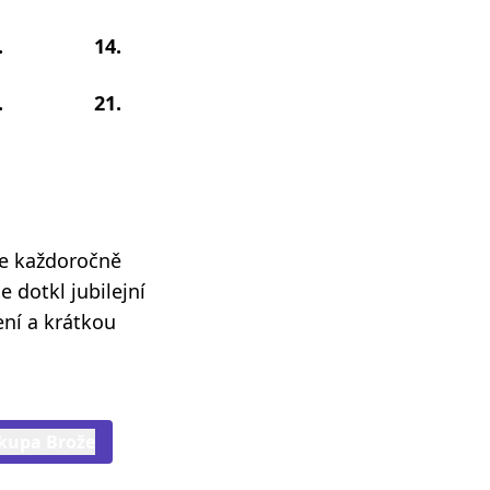
.
14.
.
21.
se každoročně
e dotkl jubilejní
ení a krátkou
skupa Brože